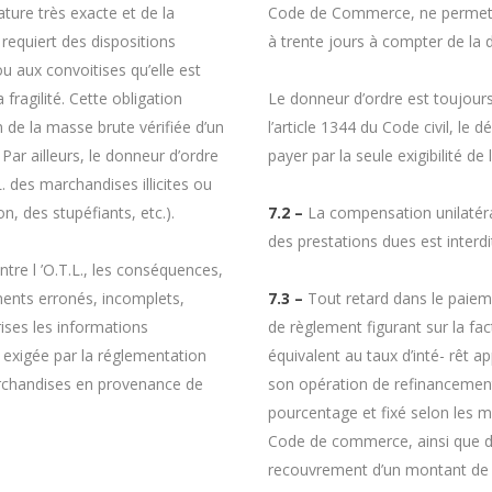
ature très exacte et de la
Code de Commerce, ne permetta
 requiert des dispositions
à trente jours à compter de la d
u aux convoitises qu’elle est
fragilité. Cette obligation
Le donneur d’ordre est toujour
 de la masse brute vérifiée d’un
l’article 1344 du Code civil, le
r ailleurs, le donneur d’ordre
payer par la seule exigibilité de l
 des marchandises illicites ou
, des stupéfiants, etc.).
7.2 –
La compensation unilatér
des prestations dues est interdi
tre l ’O.T.L., les conséquences,
ments erronés, incomplets,
7.3 –
Tout retard dans le paiemen
ises les informations
de règlement figurant sur la fact
 exigée par la réglementation
équivalent au taux d’inté- rêt 
rchandises en provenance de
son opération de refinancement
pourcentage et fixé selon les mod
Code de commerce, ainsi que d’u
recouvrement d’un montant de 4