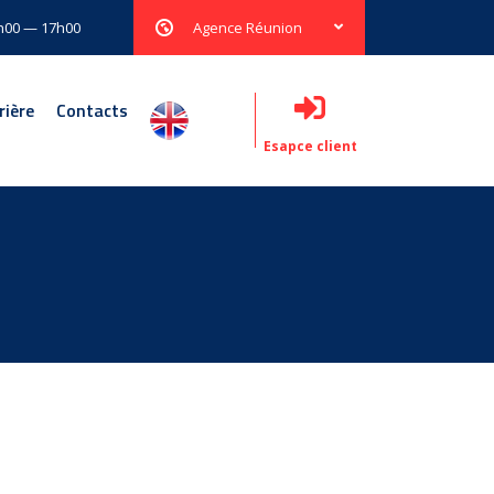
8h00 — 17h00
Agence Réunion
rière
Contacts
Esapce client