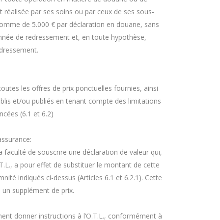
oit réalisée par ses soins ou par ceux de ses sous-
 somme de 5.000 € par déclaration en douane, sans
nnée de redressement et, en toute hypothèse,
edressement.
utes les offres de prix ponctuelles fournies, ainsi
ablis et/ou publiés en tenant compte des limitations
ncées (6.1 et 6.2)
assurance:
 faculté de souscrire une déclaration de valeur qui,
.T.L., a pour effet de substituer le montant de cette
nité indiqués ci-dessus (Articles 6.1 et 6.2.1). Cette
a un supplément de prix.
ent donner instructions à l’O.T.L., conformément à