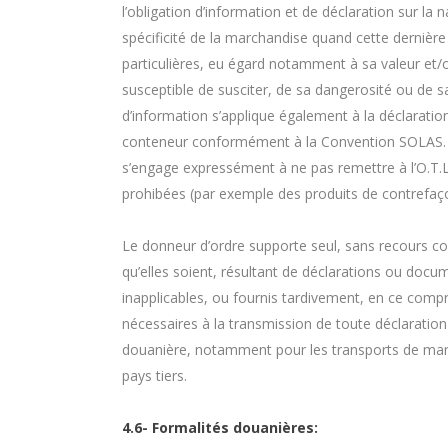
l’obligation d’information et de déclaration sur la n
spécificité de la marchandise quand cette dernière
particulières, eu égard notamment à sa valeur et/o
susceptible de susciter, de sa dangerosité ou de sa 
d’information s’applique également à la déclaration
conteneur conformément à la Convention SOLAS. Pa
s’engage expressément à ne pas remettre à l’O.T.L.
prohibées (par exemple des produits de contrefaçon
Le donneur d’ordre supporte seul, sans recours con
qu’elles soient, résultant de déclarations ou docu
inapplicables, ou fournis tardivement, en ce compr
nécessaires à la transmission de toute déclaration
douanière, notamment pour les transports de ma
pays tiers.
4.6- Formalités douanières: