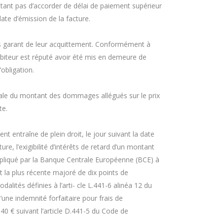
nt pas d’accorder de délai de paiement supérieur
ate d’émission de la facture.
s garant de leur acquittement. Conformément à
 débiteur est réputé avoir été mis en demeure de
’obligation.
ale du montant des dommages allégués sur le prix
te.
t entraîne de plein droit, le jour suivant la date
ure, l’exigibilité d’intérêts de retard d’un montant
appliqué par la Banque Centrale Européenne (BCE) à
 la plus récente majoré de dix points de
alités définies à l’arti- cle L.441-6 alinéa 12 du
ne indemnité forfaitaire pour frais de
0 € suivant l’article D.441-5 du Code de